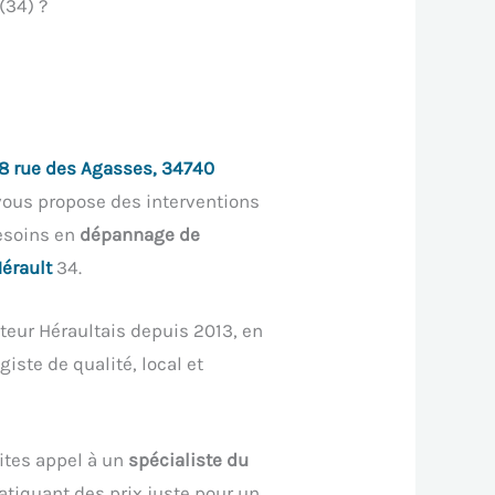
(34) ?
8 rue des Agasses, 34740
ous propose des interventions
esoins en
dépannage de
érault
34.
teur Héraultais depuis 2013, en
iste de qualité, local et
ites appel à un
spécialiste du
atiquant des prix juste pour un