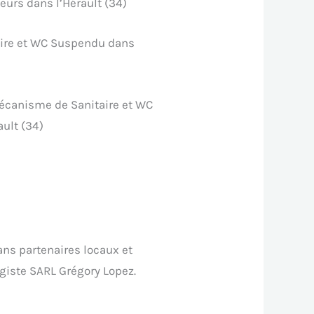
urs dans l’Hérault (34)
ire et WC Suspendu dans
canisme de Sanitaire et WC
ult (34)
ns partenaires locaux et
agiste SARL Grégory Lopez.