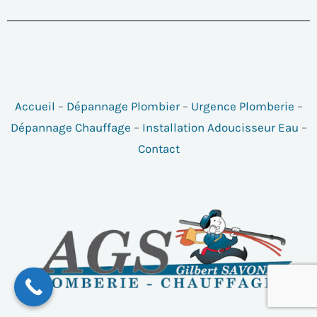
Accueil
–
Dépannage Plombier
–
Urgence Plomberie
–
Dépannage Chauffage
–
Installation Adoucisseur Eau
–
Contact
Facebook
X
YouTube