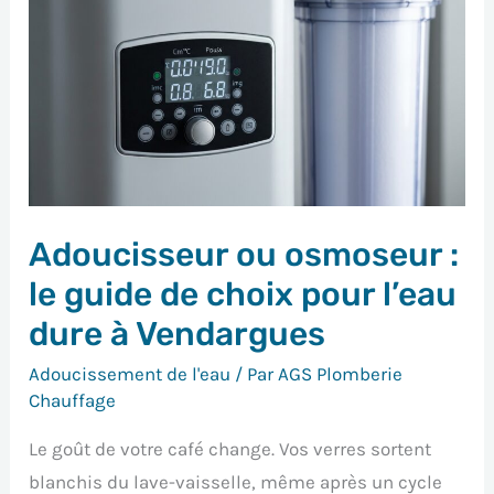
ou
osmoseur
:
le
guide
de
choix
Adoucisseur ou osmoseur :
pour
l’eau
le guide de choix pour l’eau
dure
dure à Vendargues
à
Adoucissement de l'eau
/ Par
AGS Plomberie
Vendargues
Chauffage
Le goût de votre café change. Vos verres sortent
blanchis du lave-vaisselle, même après un cycle