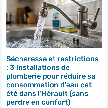
et
restrictions
:
3
installations
de
plomberie
Sécheresse et restrictions
pour
réduire
: 3 installations de
sa
plomberie pour réduire sa
consommation
consommation d’eau cet
d’eau
été dans l’Hérault (sans
cet
perdre en confort)
été