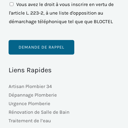
Vous avez le droit à vous inscrire en vertu de
e
l'article L. 223-2, à une liste d'opposition au
N
démarchage téléphonique tel que que BLOCTEL
u
m
é
DEMANDE DE RAPPEL
r
o
Liens Rapides
Artisan Plombier 34
Dépannage Plomberie
Urgence Plomberie
Rénovation de Salle de Bain
Traitement de l’eau