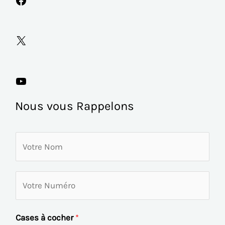
Nous vous Rappelons
N
o
m
V
*
o
t
Cases à cocher
*
r