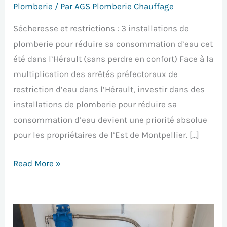
dans
Plomberie
/ Par
AGS Plomberie Chauffage
l’Hérault
Sécheresse et restrictions : 3 installations de
(sans
plomberie pour réduire sa consommation d’eau cet
perdre
été dans l’Hérault (sans perdre en confort) Face à la
en
multiplication des arrêtés préfectoraux de
confort)
restriction d’eau dans l’Hérault, investir dans des
installations de plomberie pour réduire sa
consommation d’eau devient une priorité absolue
pour les propriétaires de l’Est de Montpellier. […]
Read More »
Comment
choisir