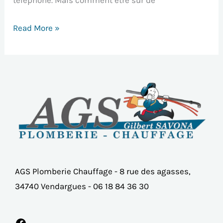
téléphone. Mais comment être sûr de
Read More »
Facebook
X
YouTube
AGS Plomberie Chauffage - 8 rue des agasses,
34740 Vendargues - 06 18 84 36 30