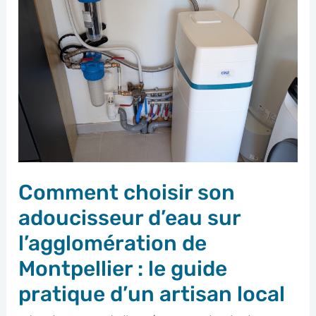
son
adoucisseur
d’eau
sur
l’agglomération
de
Montpellier
:
Comment choisir son
le
guide
adoucisseur d’eau sur
pratique
l’agglomération de
d’un
Montpellier : le guide
artisan
pratique d’un artisan local
local